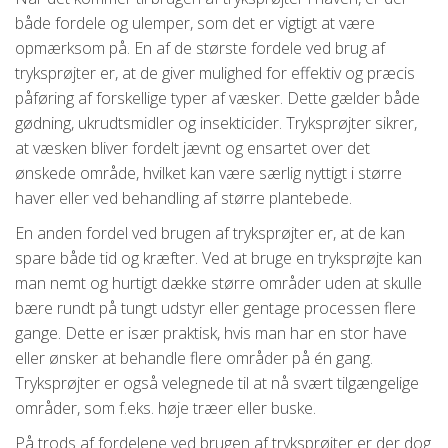
både fordele og ulemper, som det er vigtigt at være
opmærksom på. En af de største fordele ved brug af
tryksprøjter er, at de giver mulighed for effektiv og præcis
påføring af forskellige typer af væsker. Dette gælder både
gødning, ukrudtsmidler og insekticider. Tryksprøjter sikrer,
at væsken bliver fordelt jævnt og ensartet over det
ønskede område, hvilket kan være særlig nyttigt i større
haver eller ved behandling af større plantebede.
En anden fordel ved brugen af tryksprøjter er, at de kan
spare både tid og kræfter. Ved at bruge en tryksprøjte kan
man nemt og hurtigt dække større områder uden at skulle
bære rundt på tungt udstyr eller gentage processen flere
gange. Dette er især praktisk, hvis man har en stor have
eller ønsker at behandle flere områder på én gang.
Tryksprøjter er også velegnede til at nå svært tilgængelige
områder, som f.eks. høje træer eller buske.
På trods af fordelene ved brugen af tryksprøjter er der dog