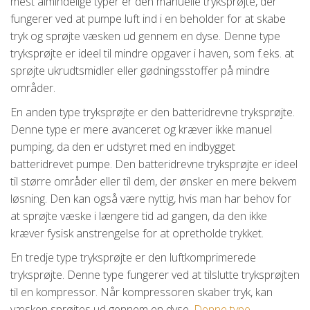
mest almindelige typer er den manuelle tryksprøjte, der
fungerer ved at pumpe luft ind i en beholder for at skabe
tryk og sprøjte væsken ud gennem en dyse. Denne type
tryksprøjte er ideel til mindre opgaver i haven, som f.eks. at
sprøjte ukrudtsmidler eller gødningsstoffer på mindre
områder.
En anden type tryksprøjte er den batteridrevne tryksprøjte.
Denne type er mere avanceret og kræver ikke manuel
pumping, da den er udstyret med en indbygget
batteridrevet pumpe. Den batteridrevne tryksprøjte er ideel
til større områder eller til dem, der ønsker en mere bekvem
løsning. Den kan også være nyttig, hvis man har behov for
at sprøjte væske i længere tid ad gangen, da den ikke
kræver fysisk anstrengelse for at opretholde trykket.
En tredje type tryksprøjte er den luftkomprimerede
tryksprøjte. Denne type fungerer ved at tilslutte tryksprøjten
til en kompressor. Når kompressoren skaber tryk, kan
væsken sprøjtes ud gennem en dyse.
Denne type