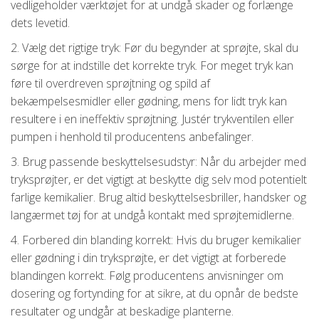
vedligeholder værktøjet for at undgå skader og forlænge
dets levetid.
2. Vælg det rigtige tryk: Før du begynder at sprøjte, skal du
sørge for at indstille det korrekte tryk. For meget tryk kan
føre til overdreven sprøjtning og spild af
bekæmpelsesmidler eller gødning, mens for lidt tryk kan
resultere i en ineffektiv sprøjtning. Justér trykventilen eller
pumpen i henhold til producentens anbefalinger.
3. Brug passende beskyttelsesudstyr: Når du arbejder med
tryksprøjter, er det vigtigt at beskytte dig selv mod potentielt
farlige kemikalier. Brug altid beskyttelsesbriller, handsker og
langærmet tøj for at undgå kontakt med sprøjtemidlerne.
4. Forbered din blanding korrekt: Hvis du bruger kemikalier
eller gødning i din tryksprøjte, er det vigtigt at forberede
blandingen korrekt. Følg producentens anvisninger om
dosering og fortynding for at sikre, at du opnår de bedste
resultater og undgår at beskadige planterne.