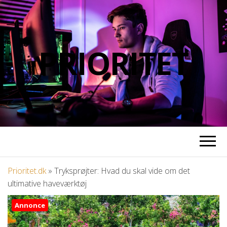
PRIORITET
Prioritet.dk
»
Tryksprøjter: Hvad du skal vide om det
ultimative haveværktøj
Annonce