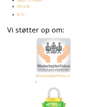
Ideer Til Haven
Sifira.dk
M D I
Vi støtter op om:
Medarbejderfokus.d
k