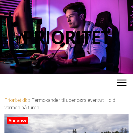
PRIORITET
Prioritet.dk
»
Termokander til udendørs eventyr: Hold
varmen på turen
Annonce