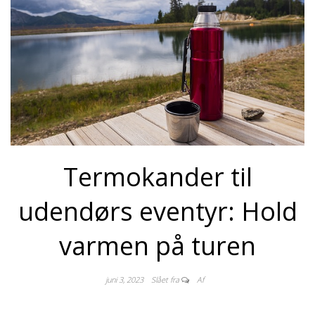
Termokander til
udendørs eventyr: Hold
varmen på turen
juni 3, 2023
Slået fra
Af