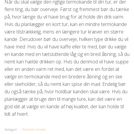
Når du skal vælge den rigtige termokande til din tur, er der
flere ting, du bør overveje. Først og fremmest bør du tænke
på, hvor længe du vil have brug for at holde din drik varm.
Hvis du planlægger en kort tur, kan en mindre termokande
være tilstrækkelig, mens en længere tur kræver en større
kande. Derudover bør du overveje, hvilken type drikke du vil
have med. Hvis du vil have kaffe eller te med, bør du vælge
en kande med en tætsluttende låg og en bred åbning, så du
nemt kan hælde drikken op. Hvis du derimod vil have suppe
eller en anden varm ret med, kan det være en fordel at
vælge en termokande med en bredere åbning og en ske
eller skeholder, så du nemt kan spise din mad. Endelig bør
du også tænke på, hvor holdbar kanden skal være. Hvis du
planlægger at bruge den til mange ture, kan det være en
god idé at vælge en kande af høj kvalitet, der kan holde til
lidt af hvert.
Kategori
Prioritets Artikler