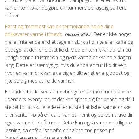
kan en termokande gøre din tur mere behagelig på flere
måder.
Først og fremmest kan en termokande holde dine
drikkevarer varme i timevis.
Der er ikke noget
mere irriterende end at tage en slurk af din te eller kaffe og
opdage, at den er blevet kold. Med en termokande kan du
undgå denne frustration og nyde varme drikke hele dagen
lang. Dette er især vigtigt, hvis du er på en tur i koldt vejr,
hvor en varm drik kan give dig en tiltrængt energiboost og
hjælpe dig med at holde varmen.
En anden fordel ved at medbringe en termokande på dine
udendørs eventyr er, at det kan spare dig for penge og tid. I
stedet for at skulle lede efter et sted at købe varme drikke
eller vente i kø på en cafe, kan du nemt og bekvemt lave din
egen varme drik på turen. Dette kan også være en billigere
løsning, da cafépriser ofte er højere end prisen på
ingredienserne til din egen drik.