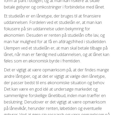
form af pant i boligen, og at man kan risikere at skulle
betale gebyrer og omkostninger i forbindelse med lånet.
Et studielån er en lånetype, der bruges til at finansiere
uddannelsen. Fordelen ved et studielån er, at man kan
fokusere på sin uddannelse uden bekymring for
økonomien. Desuden er renten på studielån ofte lav, og
man har mulighed for at få en afdragsfrihed i studietiden.
Ulempen ved et studielån er, at man skal betale tilbage på
lånet, når man er færdig med uddannelsen, og at lånet kan
føles som en økonomisk byrde i fremtiden.
Det er vigtigt at være opmærksom på, at der findes mange
andre låntyper, og at det er vigtigt at vælge den lånetype,
der passer bedst til ens økonomiske situation og behov.
Det kan være en god idé at undersøge markedet og
sammenligne forskellige lånetilbud, inden man træffer en
beslutning. Derudover er det vigtigt at være opmærksom
på lånevilkår, herunder renten, løbetiden og eventuelle
gebyrer. Ved at gøre sin research og være opmærksom på