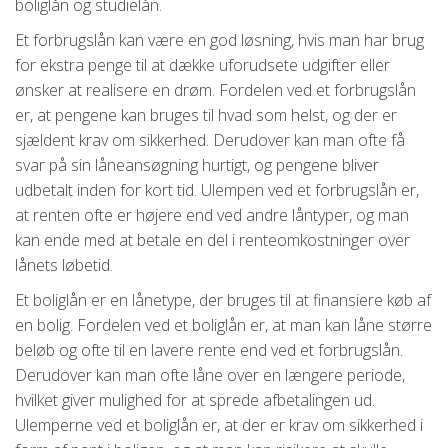
boliglån og studielån.
Et forbrugslån kan være en god løsning, hvis man har brug
for ekstra penge til at dække uforudsete udgifter eller
ønsker at realisere en drøm. Fordelen ved et forbrugslån
er, at pengene kan bruges til hvad som helst, og der er
sjældent krav om sikkerhed. Derudover kan man ofte få
svar på sin låneansøgning hurtigt, og pengene bliver
udbetalt inden for kort tid. Ulempen ved et forbrugslån er,
at renten ofte er højere end ved andre låntyper, og man
kan ende med at betale en del i renteomkostninger over
lånets løbetid.
Et boliglån er en lånetype, der bruges til at finansiere køb af
en bolig. Fordelen ved et boliglån er, at man kan låne større
beløb og ofte til en lavere rente end ved et forbrugslån.
Derudover kan man ofte låne over en længere periode,
hvilket giver mulighed for at sprede afbetalingen ud.
Ulemperne ved et boliglån er, at der er krav om sikkerhed i