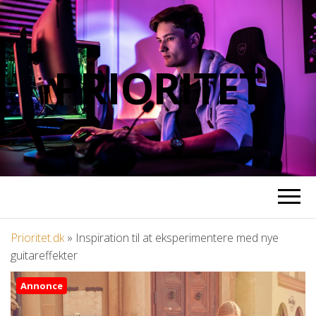
PRIORITET
Prioritet.dk
»
Inspiration til at eksperimentere med nye
guitareffekter
Annonce