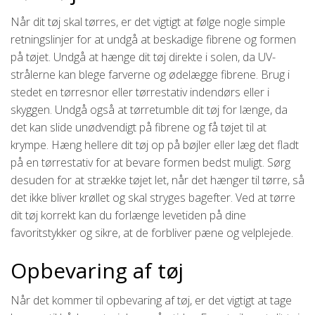
Når dit tøj skal tørres, er det vigtigt at følge nogle simple
retningslinjer for at undgå at beskadige fibrene og formen
på tøjet. Undgå at hænge dit tøj direkte i solen, da UV-
strålerne kan blege farverne og ødelægge fibrene. Brug i
stedet en tørresnor eller tørrestativ indendørs eller i
skyggen. Undgå også at tørretumble dit tøj for længe, da
det kan slide unødvendigt på fibrene og få tøjet til at
krympe. Hæng hellere dit tøj op på bøjler eller læg det fladt
på en tørrestativ for at bevare formen bedst muligt. Sørg
desuden for at strække tøjet let, når det hænger til tørre, så
det ikke bliver krøllet og skal stryges bagefter. Ved at tørre
dit tøj korrekt kan du forlænge levetiden på dine
favoritstykker og sikre, at de forbliver pæne og velplejede.
Opbevaring af tøj
Når det kommer til opbevaring af tøj, er det vigtigt at tage