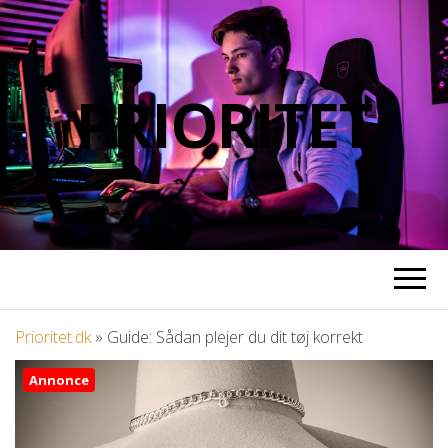
PRIORITET
Prioritet.dk
»
Guide: Sådan plejer du dit tøj korrekt
Annonce