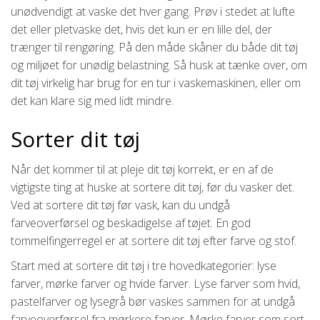
unødvendigt at vaske det hver gang. Prøv i stedet at lufte
det eller pletvaske det, hvis det kun er en lille del, der
trænger til rengøring. På den måde skåner du både dit tøj
og miljøet for unødig belastning. Så husk at tænke over, om
dit tøj virkelig har brug for en tur i vaskemaskinen, eller om
det kan klare sig med lidt mindre.
Sorter dit tøj
Når det kommer til at pleje dit tøj korrekt, er en af de
vigtigste ting at huske at sortere dit tøj, før du vasker det.
Ved at sortere dit tøj før vask, kan du undgå
farveoverførsel og beskadigelse af tøjet. En god
tommelfingerregel er at sortere dit tøj efter farve og stof.
Start med at sortere dit tøj i tre hovedkategorier: lyse
farver, mørke farver og hvide farver. Lyse farver som hvid,
pastelfarver og lysegrå bør vaskes sammen for at undgå
farveoverførsel fra mørkere farver. Mørke farver som sort,