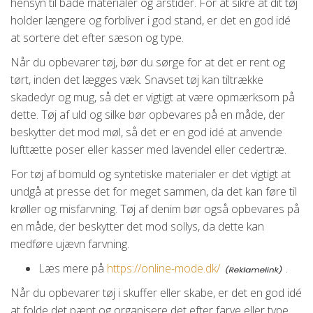
hensyn til både materialer og årstider. For at sikre at dit tøj
holder længere og forbliver i god stand, er det en god idé
at sortere det efter sæson og type.
Når du opbevarer tøj, bør du sørge for at det er rent og
tørt, inden det lægges væk. Snavset tøj kan tiltrække
skadedyr og mug, så det er vigtigt at være opmærksom på
dette. Tøj af uld og silke bør opbevares på en måde, der
beskytter det mod møl, så det er en god idé at anvende
lufttætte poser eller kasser med lavendel eller cedertræ.
For tøj af bomuld og syntetiske materialer er det vigtigt at
undgå at presse det for meget sammen, da det kan føre til
krøller og misfarvning. Tøj af denim bør også opbevares på
en måde, der beskytter det mod sollys, da dette kan
medføre ujævn farvning.
Læs mere på
https://online-mode.dk/
.
Når du opbevarer tøj i skuffer eller skabe, er det en god idé
at folde det pænt og organisere det efter farve eller type.