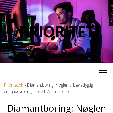
PRIORITET
Prioritet.dk
»
Diamantboring: Nøglen til bæredygtig
energiudvinding i det 21. Århundrede
Diamantboring: Nøglen