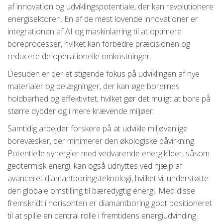
af innovation og udviklingspotentiale, der kan revolutionere
energisektoren. En af de mest lovende innovationer er
integrationen af AI og maskinlæring til at optimere
boreprocesser, hvilket kan forbedre præcisionen og
reducere de operationelle omkostninger.
Desuden er der et stigende fokus på udviklingen af nye
materialer og belægninger, der kan øge borernes
holdbarhed og effektivitet, hvilket gør det muligt at bore på
større dybder og i mere krævende miljøer.
Samtidig arbejder forskere på at udvikle miljøvenlige
borevæsker, der minimerer den økologiske påvirkning.
Potentielle synergier med vedvarende energikilder, såsom
geotermisk energi, kan også udnyttes ved hjælp af
avanceret diamantboringsteknologi, hvilket vil understøtte
den globale omstilling til bæredygtig energi. Med disse
fremskridt i horisonten er diamantboring godt positioneret
til at spille en central rolle i fremtidens energiudvinding.